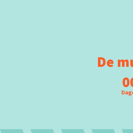
De mu
0
Dag