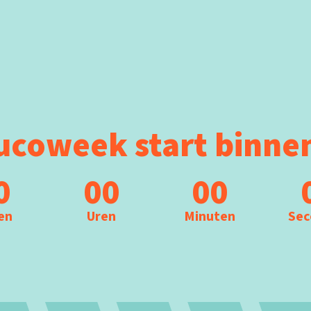
coweek start binne
0
00
00
en
Uren
Minuten
Sec