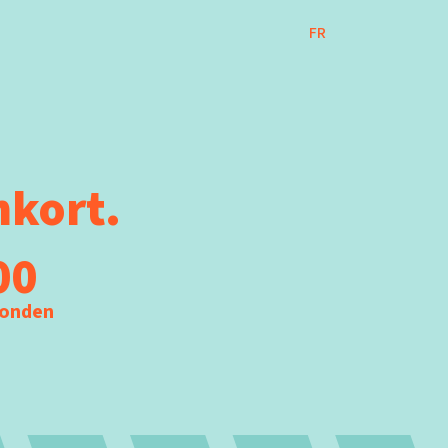
FR
nkort.
00
onden